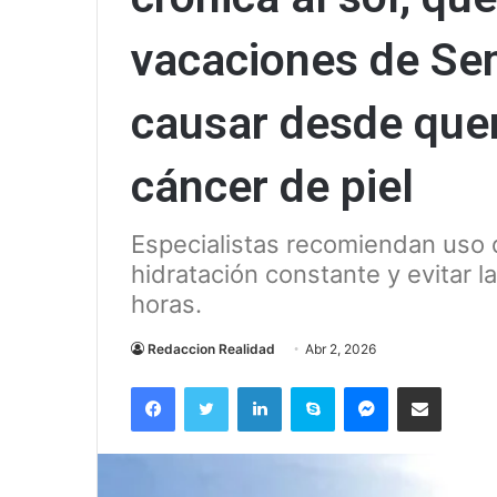
vacaciones de Se
causar desde que
cáncer de piel
Especialistas recomiendan uso d
hidratación constante y evitar l
horas.
Redaccion Realidad
Abr 2, 2026
Facebook
Twitter
LinkedIn
Skype
Messenger
Compartir via correo el