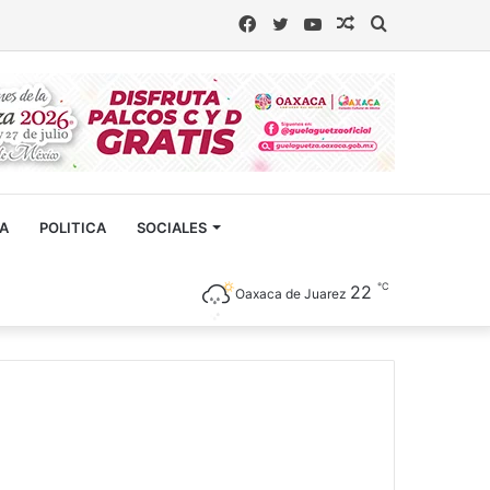
Facebook
Twitter
YouTube
Artículo
Buscar
aleatorio
CA
POLITICA
SOCIALES
℃
22
Oaxaca de Juarez