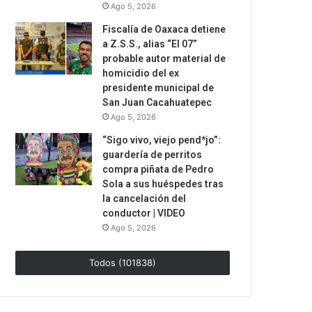
Ago 5, 2026
Fiscalía de Oaxaca detiene
a Z.S.S., alias “El 07”
probable autor material de
homicidio del ex
presidente municipal de
San Juan Cacahuatepec
Ago 5, 2026
“Sigo vivo, viejo pend*jo”:
guardería de perritos
compra piñata de Pedro
Sola a sus huéspedes tras
la cancelación del
conductor | VIDEO
Ago 5, 2026
Todos (101838)