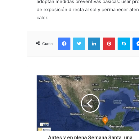
adoptan medidas preventivas básicas: usar prot
de exposición directa al sol y permanecer ate
calor.
Facebook
Twitter
LinkedIn
Pinterest
Sky
Cuota
Antes y en plena Semana Santa, una