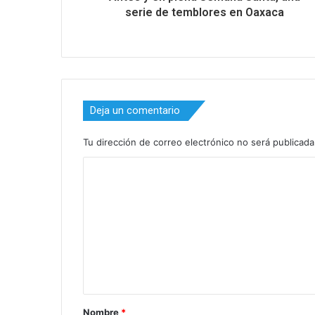
serie de temblores en Oaxaca
Deja un comentario
Tu dirección de correo electrónico no será publicada
C
o
m
e
n
t
a
Nombre
*
r