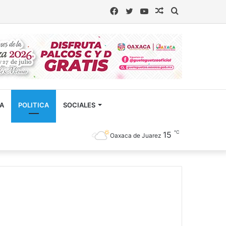
Facebook
Twitter
YouTube
Artículo
Buscar
aleatorio
CA
POLITICA
SOCIALES
℃
15
Oaxaca de Juarez