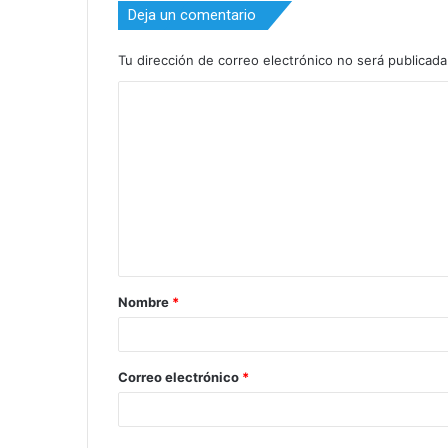
Deja un comentario
Tu dirección de correo electrónico no será publicada
C
o
m
e
n
t
a
Nombre
*
r
i
o
Correo electrónico
*
*