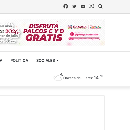
Facebook
Twitter
YouTube
Artículo
Buscar
aleatorio
CA
POLITICA
SOCIALES
℃
14
Oaxaca de Juarez