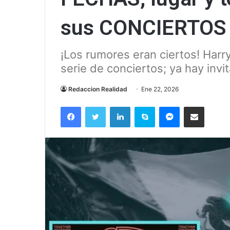
sus CONCIERTOS
¡Los rumores eran ciertos! Harr
serie de conciertos; ya hay inv
Redaccion Realidad
Ene 22, 2026
Facebook
Twitter
LinkedIn
Skype
Messenger
Compartir via correo el