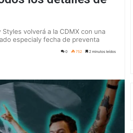
y Styles volverá a la CDMX con una
itado especialy fecha de preventa
0
752
2 minutos leídos
ectrónico