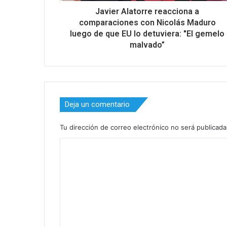
Javier Alatorre reacciona a
comparaciones con Nicolás Maduro
luego de que EU lo detuviera: "El gemelo
malvado”
Deja un comentario
Tu dirección de correo electrónico no será publicada
C
o
m
e
n
t