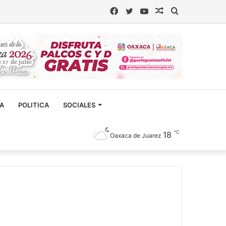
Facebook
Twitter
YouTube
Artículo
Buscar
aleatorio
CA
POLITICA
SOCIALES
℃
18
Oaxaca de Juarez