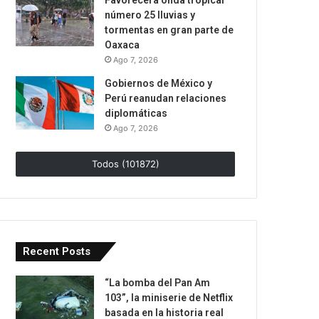
Favorecerá onda tropical
número 25 lluvias y
tormentas en gran parte de
Oaxaca
Ago 7, 2026
Gobiernos de México y
Perú reanudan relaciones
diplomáticas
Ago 7, 2026
Todos (101872)
Recent Posts
“La bomba del Pan Am
103”, la miniserie de Netflix
basada en la historia real