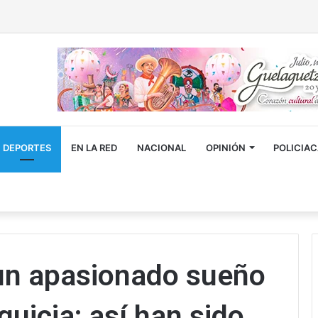
DEPORTES
EN LA RED
NACIONAL
OPINIÓN
POLICIA
 un apasionado sueño
quicia; así han sido