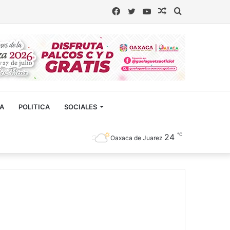
Facebook
Twitter
YouTube
Artículo
Buscar
aleatorio
CA
POLITICA
SOCIALES
℃
24
Oaxaca de Juarez