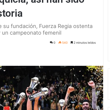
storia
e su fundación, Fuerza Regia ostenta
, y un campeonato femenil
0
540
2 minutos leídos
ectrónico