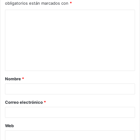
obligatorios están marcados con
*
C
o
m
e
n
t
a
Nombre
*
r
i
o
Correo electrónico
*
*
Web