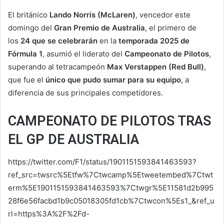
El británico
Lando Norris (McLaren)
, vencedor este
domingo del
Gran Premio de Australia
, el primero de
los
24 que se celebrarán
en la
temporada 2025 de
Fórmula 1
, asumió el liderato del
Campeonato de Pilotos
,
superando al tetracampeón
Max Verstappen (Red Bull)
,
que fue el
único que pudo sumar para su equipo
, a
diferencia de sus principales competidores.
CAMPEONATO DE PILOTOS TRAS
EL GP DE AUSTRALIA
https://twitter.com/F1/status/1901151593841463593?
ref_src=twsrc%5Etfw%7Ctwcamp%5Etweetembed%7Ctwt
erm%5E1901151593841463593%7Ctwgr%5E11581d2b995
28f6e56facbd1b9c05018305fd1cb%7Ctwcon%5Es1_&ref_u
rl=https%3A%2F%2Fd-