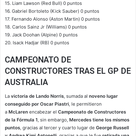
15. Liam Lawson (Red Bull) 0 puntos
16. Gabriel Bortoleto (Kick Sauber) 0 puntos
17. Fernando Alonso (Aston Martin) 0 puntos
18. Carlos Sainz Jr (Williams) 0 puntos
19. Jack Doohan (Alpine) 0 puntos
20. Isack Hadjar (RB) 0 puntos
CAMPEONATO DE
CONSTRUCTORES TRAS EL GP DE
AUSTRALIA
La
victoria de Lando Norris
, sumada al
noveno lugar
conseguido por Oscar Piastri
, le permitieron
a
McLaren
encabezar el
Campeonato de Constructores
de la Fórmula 1
, sin embargo,
Mercedes tiene los mismos
puntos
, gracias al tercer y cuarto lugar de
George Russell
y Andrea Kimi Antonelli
, gracias a que le fue
retirada una