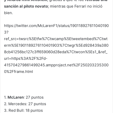
sanción al piloto novato
; mientras que Ferrari no inició
bien.
https://twitter.com/McLarenF1/status/190118927611040190
3?
ref_src=twsrc%5Etfw%7Ctwcamp%5Etweetembed%7Ctwt
erm%5E1901189276110401903%7Ctwgr%5Ed928439a380
8cb41256bc127c3ff659060d28eda%7Ctwcon%5Es1_&ref_
url=https%3A%2F%2Fd-
415704279861499245.ampproject.net%2F250203235300
0%2Fframe.html
1.
McLaren
: 27 puntos
2. Mercedes: 27 puntos
3. Red Bull: 18 puntos