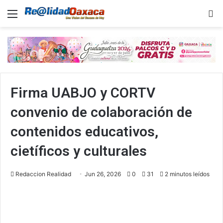
Menu
B
Firma UABJO y CORTV
convenio de colaboración de
contenidos educativos,
cietíficos y culturales
Redaccion Realidad
Jun 26, 2026
0
31
2 minutos leídos