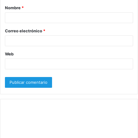
Nombre
*
r
i
o
Correo electrónico
*
*
Web