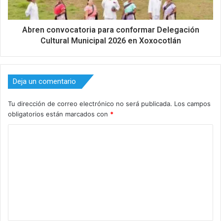
Abren convocatoria para conformar Delegación
Cultural Municipal 2026 en Xoxocotlán
Deja un comentario
Tu dirección de correo electrónico no será publicada.
Los campos
obligatorios están marcados con
*
C
o
m
e
n
t
a