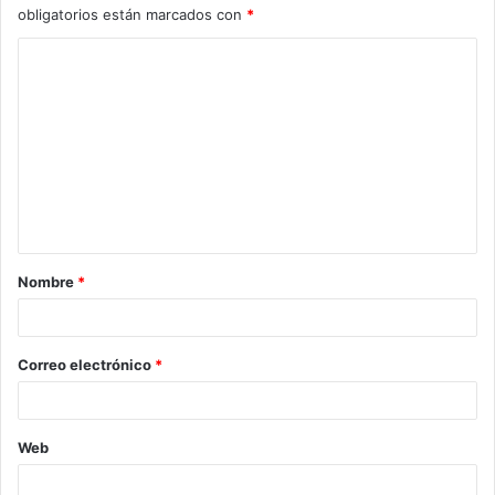
obligatorios están marcados con
*
C
o
m
e
n
t
a
Nombre
*
r
i
o
Correo electrónico
*
*
Web