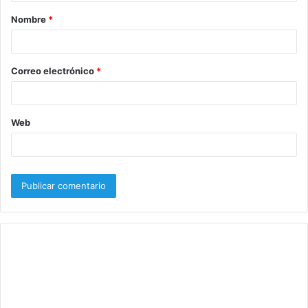
a
Nombre
*
r
i
o
Correo electrónico
*
*
Web