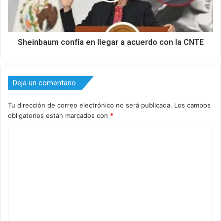
Sheinbaum confía en llegar a acuerdo con la CNTE
Deja un comentario
Tu dirección de correo electrónico no será publicada.
Los campos
obligatorios están marcados con
*
C
o
m
e
n
t