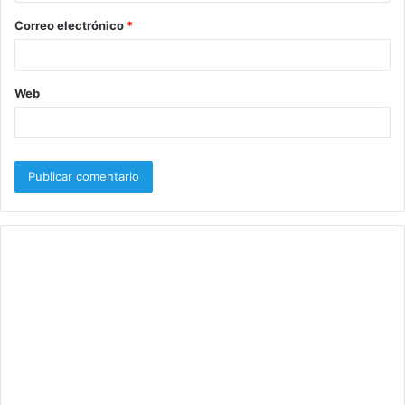
o
Correo electrónico
*
*
Web