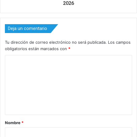
2026
Deja un comentario
Tu dirección de correo electrónico no será publicada.
Los campos
obligatorios están marcados con
*
C
o
m
e
n
t
a
Nombre
*
r
i