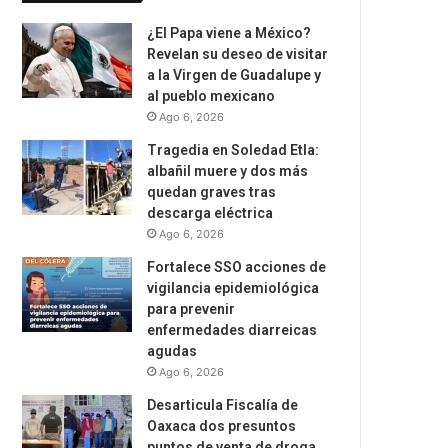
¿El Papa viene a México?
Revelan su deseo de visitar
a la Virgen de Guadalupe y
al pueblo mexicano
Ago 6, 2026
Tragedia en Soledad Etla:
albañil muere y dos más
quedan graves tras
descarga eléctrica
Ago 6, 2026
Fortalece SSO acciones de
vigilancia epidemiológica
para prevenir
enfermedades diarreicas
agudas
Ago 6, 2026
Desarticula Fiscalía de
Oaxaca dos presuntos
puntos de venta de droga