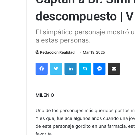
descompuesto | 
El simpático personaje mostró 
a estas personas.
Redaccion Realidad
Mar 19, 2025
Facebook
Twitter
LinkedIn
Skype
Messenger
Compartir via correo el
MILENIO
Uno de los personajes más queridos por los m
Y es que, fue ace algunos años cuando una jov
de este personaje gordito en una farmacia, est
favorita.