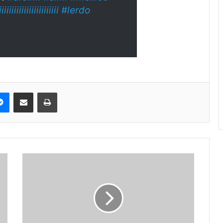
iiiiiiiiiiiiiiiiiiiii
#lerdo
pe
Messenger
Compartir via correo electrónico
Impresión