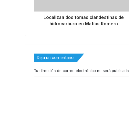
Localizan dos tomas clandestinas de
hidrocarburo en Matías Romero
Deja un comentario
Tu dirección de correo electrónico no será publicada
C
o
m
e
n
t