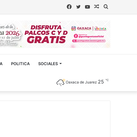
Facebook
Twitter
YouTube
Artículo
Buscar
aleatorio
CA
POLITICA
SOCIALES
℃
25
Oaxaca de Juarez