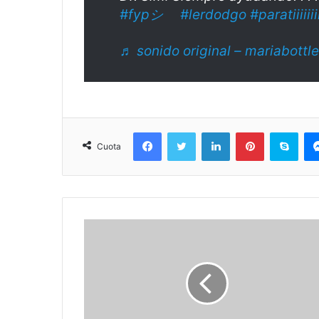
#fypシ゚
#lerdodgo
#paratiiiiiiiiii
♬ sonido original – mariabottle
Facebook
Twitter
LinkedIn
Pinterest
Sky
Cuota