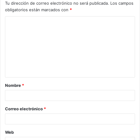
Tu dirección de correo electrónico no será publicada.
Los campos
obligatorios están marcados con
*
C
o
m
e
n
t
a
Nombre
*
r
i
o
Correo electrónico
*
*
Web