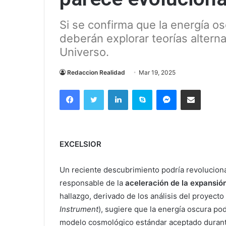
Si se confirma que la energía os
deberán explorar teorías alterna
Universo.
Redaccion Realidad
Mar 19, 2025
Facebook
Twitter
LinkedIn
Skype
Messenger
Compartir via correo el
EXCELSIOR
Un reciente descubrimiento podría revolucion
responsable de la
aceleración de la expansió
hallazgo, derivado de los análisis del proyecto
Instrument
), sugiere que la energía oscura po
modelo cosmológico estándar aceptado duran