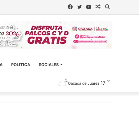
Facebook
Twitter
YouTube
Artículo
Buscar
aleatorio
CA
POLITICA
SOCIALES
℃
17
Oaxaca de Juarez