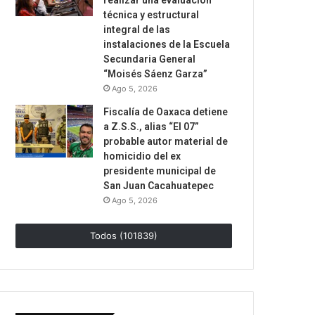
realizar una evaluación
técnica y estructural
integral de las
instalaciones de la Escuela
Secundaria General
“Moisés Sáenz Garza”
Ago 5, 2026
Fiscalía de Oaxaca detiene
a Z.S.S., alias “El 07”
probable autor material de
homicidio del ex
presidente municipal de
San Juan Cacahuatepec
Ago 5, 2026
Todos (101839)