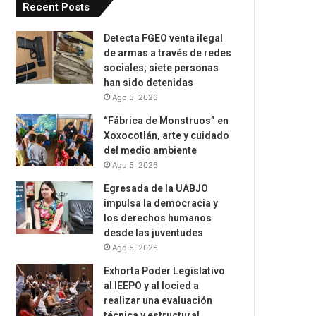
Recent Posts
Detecta FGEO venta ilegal
de armas a través de redes
sociales; siete personas
han sido detenidas
Ago 5, 2026
“Fábrica de Monstruos” en
Xoxocotlán, arte y cuidado
del medio ambiente
Ago 5, 2026
Egresada de la UABJO
impulsa la democracia y
los derechos humanos
desde las juventudes
Ago 5, 2026
Exhorta Poder Legislativo
al IEEPO y al Iocied a
realizar una evaluación
técnica y estructural