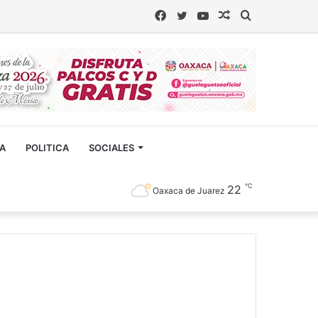
Facebook
Twitter
YouTube
Artículo
Buscar
aleatorio
CA
POLITICA
SOCIALES
℃
22
Oaxaca de Juarez