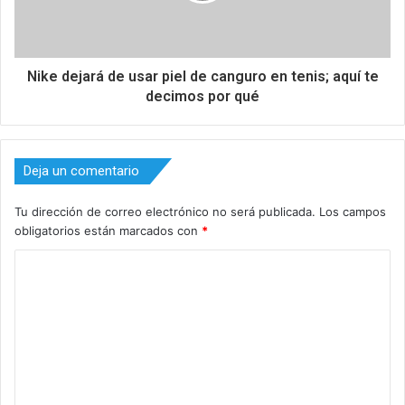
Nike dejará de usar piel de canguro en tenis; aquí te
decimos por qué
Deja un comentario
Tu dirección de correo electrónico no será publicada.
Los campos
obligatorios están marcados con
*
C
o
m
e
n
t