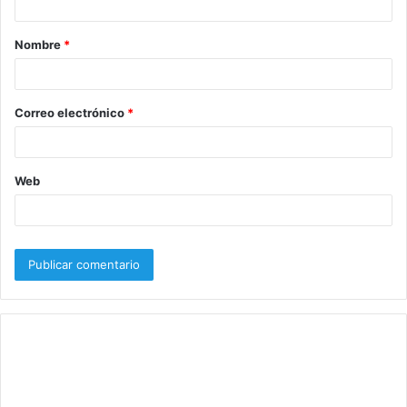
a
Nombre
*
r
i
o
Correo electrónico
*
*
Web