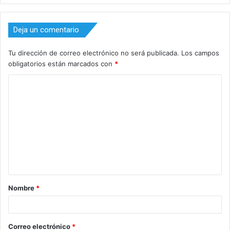
Deja un comentario
Tu dirección de correo electrónico no será publicada.
Los campos
obligatorios están marcados con
*
C
o
m
e
n
t
a
Nombre
*
r
i
o
Correo electrónico
*