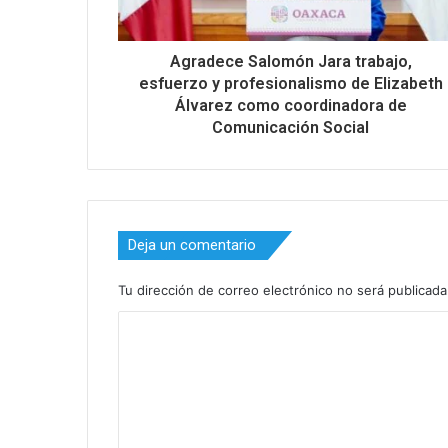
Agradece Salomón Jara trabajo,
esfuerzo y profesionalismo de Elizabeth
Álvarez como coordinadora de
Comunicación Social
Deja un comentario
Tu dirección de correo electrónico no será publicada
C
o
m
e
n