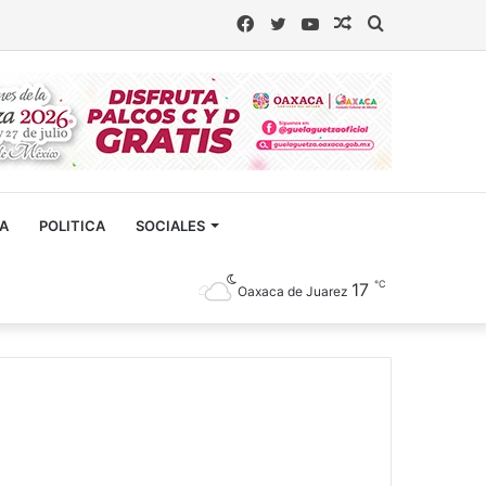
Facebook
Twitter
YouTube
Artículo
Buscar
aleatorio
CA
POLITICA
SOCIALES
℃
17
Oaxaca de Juarez