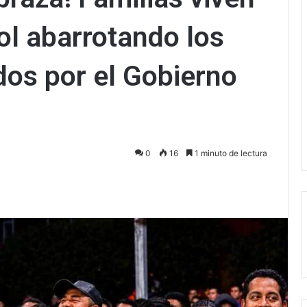
ol abarrotando los
os por el Gobierno
0
16
1 minuto de lectura
ectrónico