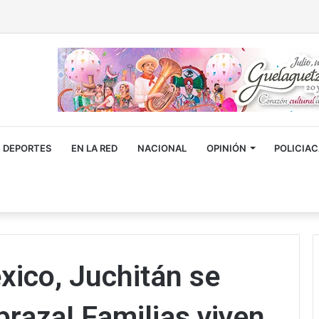
DEPORTES
EN LA RED
NACIONAL
OPINIÓN
POLICIA
ico, Juchitán se
braza! Familias viven