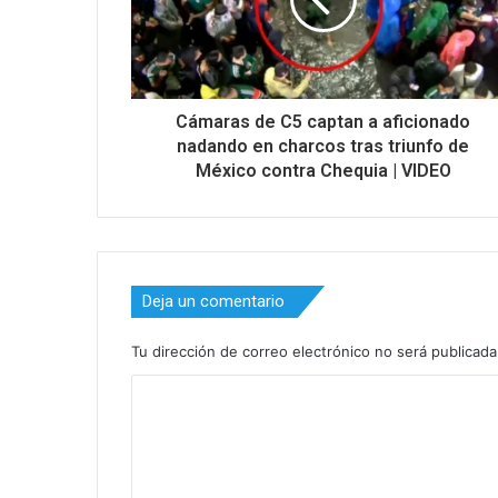
Cámaras de C5 captan a aficionado
nadando en charcos tras triunfo de
México contra Chequia | VIDEO
Deja un comentario
Tu dirección de correo electrónico no será publicada
C
o
m
e