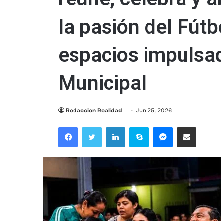
la pasión del Fútb
espacios impulsad
Municipal
Redaccion Realidad
Jun 25, 2026
Facebook
Twitter
LinkedIn
Skype
Messenger
Compartir via correo el