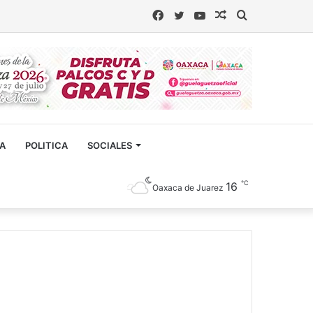
Facebook
Twitter
YouTube
Artículo
Buscar
aleatorio
CA
POLITICA
SOCIALES
℃
16
Oaxaca de Juarez