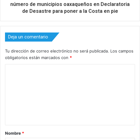
número de municipios oaxaqueños en Declaratoria
de Desastre para poner a la Costa en pie
Deja un comentario
Tu dirección de correo electrónico no será publicada.
Los campos
obligatorios están marcados con
*
C
o
m
e
n
t
a
Nombre
*
r