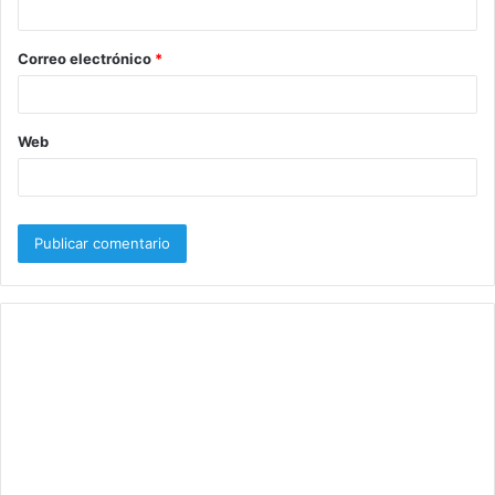
i
o
Correo electrónico
*
*
Web