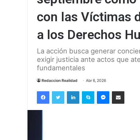
con las Víctimas 
a los Derechos H
La acción busca generar concien
exigir justicia ante actos que a
fundamentales
Redaccion Realidad
Abr 6, 2026
Facebook
Twitter
LinkedIn
Skype
Messenger
Compartir via correo el