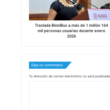
Traslada BinniBus a más de 1 millón 164
mil personas usuarias durante enero
2026
Deja un comentario
Tu dirección de correo electrónico no será publicada
C
o
m
e