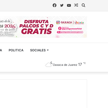
Facebook
Twitter
YouTube
Artículo
Buscar
aleatorio
CA
POLITICA
SOCIALES
℃
17
Oaxaca de Juarez