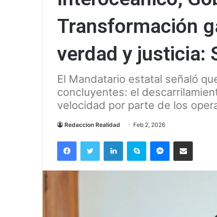
Transformación ga
verdad y justicia
El Mandatario estatal señaló que
concluyentes: el descarrilamie
velocidad por parte de los ope
Redaccion Realidad
Feb 2, 2026
Facebook
Twitter
LinkedIn
Skype
Messenger
Compartir via correo el