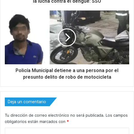
la lucha contra el dengue: SSO
Policía Municipal detiene a una persona por el
presunto delito de robo de motocicleta
Deja un comentario
Tu dirección de correo electrónico no será publicada.
Los campos
obligatorios están marcados con
*
C