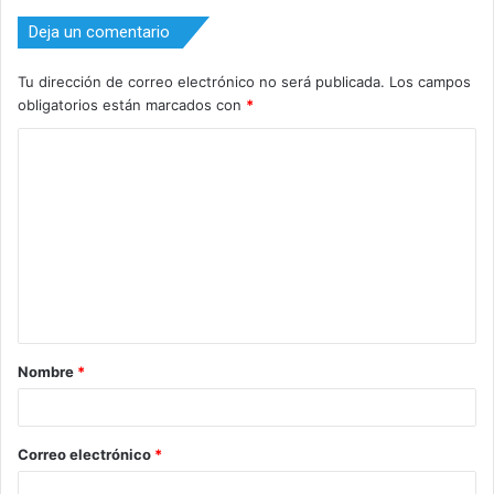
Deja un comentario
Tu dirección de correo electrónico no será publicada.
Los campos
obligatorios están marcados con
*
C
o
m
e
n
t
a
Nombre
*
r
i
o
Correo electrónico
*
*