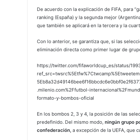
De acuerdo con la explicación de FIFA, para “gar
ranking (España) y la segunda mejor (Argentin
que también se aplicará en la tercera y la cuart
Con lo anterior, se garantiza que, si las selec
eliminación directa como primer lugar de grup
https://twitter.com/fifaworldcup_es/status/
ref_src=twsrc%5Etfw%7Ctwcamp%5Etweet
5Eb8a32d49146bee6f16bbcdc6e0bbf0e2f63
.milenio.com%2Ffutbol-internacional%2Fmund
formato-y-bombos-oficial
En los bombos 2, 3 y 4, la posición de las se
predefinido. Del mismo modo,
ningún grupo p
confederación,
a excepción de la UEFA, que cu