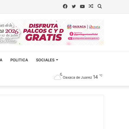
Facebook
Twitter
YouTube
Artículo
Buscar
aleatorio
CA
POLITICA
SOCIALES
℃
14
Oaxaca de Juarez