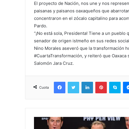
El proyecto de Nación, nos une y nos represen
paisanas y paisanos oaxaqueños que abarrotaro
concentraron en el zócalo capitalino para ac
Pardo.
“¡No está sola, Presidenta! Tiene a un pueblo qu
senador de origen istmeño en sus redes socia
Nino Morales aseveró que la transformación h
#CuartaTransformación, y reiteró que Oaxaca
Salomón Jara Cruz.
Facebook
Twitter
LinkedIn
Pinterest
Sky
Cuota