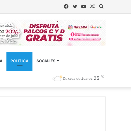
Facebook
Twitter
YouTube
Artículo
Buscar
aleatorio
CA
POLITICA
SOCIALES
℃
25
Oaxaca de Juarez