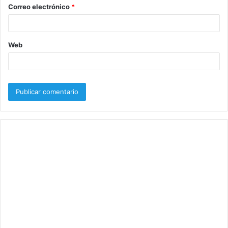
o
Correo electrónico
*
*
Web