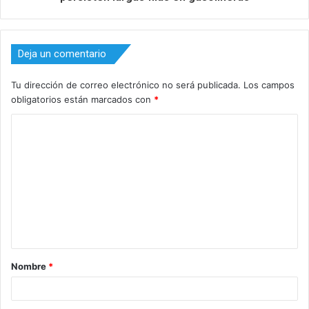
Deja un comentario
Tu dirección de correo electrónico no será publicada.
Los campos
obligatorios están marcados con
*
C
o
m
e
n
t
a
Nombre
*
r
i