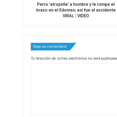
Perro 'atropella' a hombre y le rompe el
brazo en el Edomex; así fue el accidente
VIRAL | VIDEO
Deja un comentario
Tu dirección de correo electrónico no será publicada
C
o
m
e
n
t
a