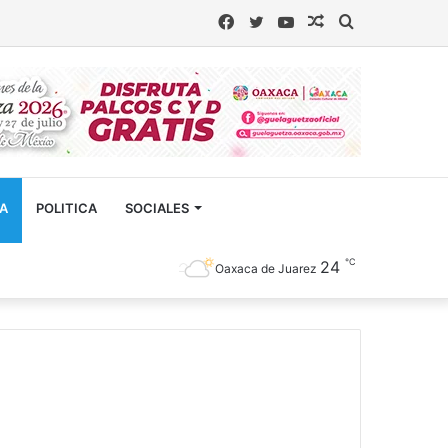
Facebook
Twitter
YouTube
Artículo
Buscar
aleatorio
CA
POLITICA
SOCIALES
℃
24
Oaxaca de Juarez