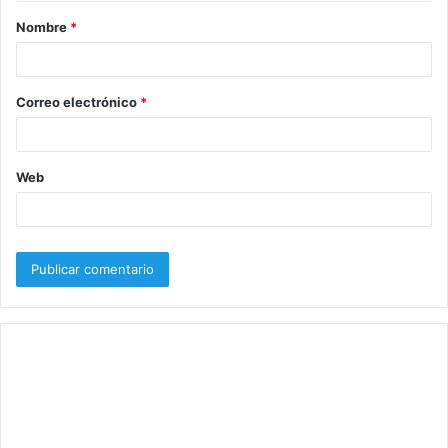
a
Nombre
*
r
i
o
Correo electrónico
*
*
Web