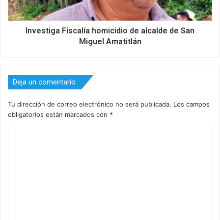
Investiga Fiscalía homicidio de alcalde de San
Miguel Amatitlán
Deja un comentario
Tu dirección de correo electrónico no será publicada.
Los campos
obligatorios están marcados con
*
C
o
m
e
n
t