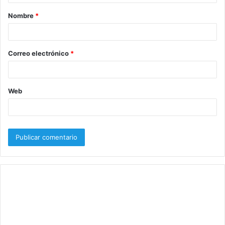
a
Nombre
*
r
i
o
Correo electrónico
*
*
Web