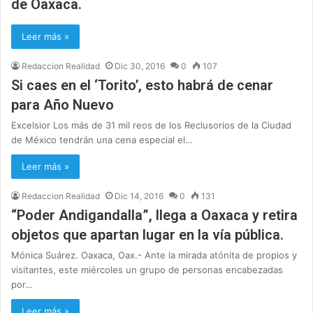
de Oaxaca.
Leer más »
Redaccion Realidad
Dic 30, 2016
0
107
Si caes en el ‘Torito’, esto habrá de cenar
para Año Nuevo
Excelsior Los más de 31 mil reos de los Reclusorios de la Ciudad
de México tendrán una cena especial el…
Leer más »
Redaccion Realidad
Dic 14, 2016
0
131
“Poder Andigandalla”, llega a Oaxaca y retira
objetos que apartan lugar en la vía pública.
Mónica Suárez. Oaxaca, Oax.- Ante la mirada atónita de propios y
visitantes, este miércoles un grupo de personas encabezadas
por…
Leer más »