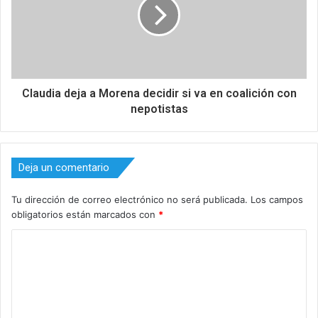
Claudia deja a Morena decidir si va en coalición con
nepotistas
Deja un comentario
Tu dirección de correo electrónico no será publicada.
Los campos
obligatorios están marcados con
*
C
o
m
e