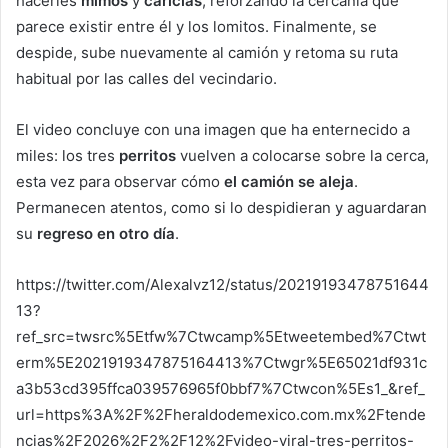
hacerles
mimos
y
caricias
, reforzando la cercanía que
parece existir entre él y los lomitos. Finalmente, se
despide, sube nuevamente al camión y retoma su ruta
habitual por las calles del vecindario.
El video concluye con una imagen que ha enternecido a
miles: los tres
perritos
vuelven a colocarse sobre la cerca,
esta vez para observar cómo
el camión se aleja
.
Permanecen atentos, como si lo despidieran y aguardaran
su
regreso en otro día
.
https://twitter.com/Alexalvz12/status/20219193478751644
13?
ref_src=twsrc%5Etfw%7Ctwcamp%5Etweetembed%7Ctwt
erm%5E2021919347875164413%7Ctwgr%5E65021df931c
a3b53cd395ffca039576965f0bbf7%7Ctwcon%5Es1_&ref_
url=https%3A%2F%2Fheraldodemexico.com.mx%2Ftende
ncias%2F2026%2F2%2F12%2Fvideo-viral-tres-perritos-