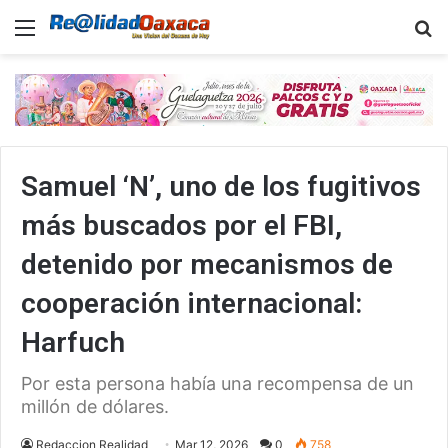
Menu
B
Samuel ‘N’, uno de los fugitivos
más buscados por el FBI,
detenido por mecanismos de
cooperación internacional:
Harfuch
Por esta persona había una recompensa de un
millón de dólares.
Redaccion Realidad
Mar 12, 2026
0
758