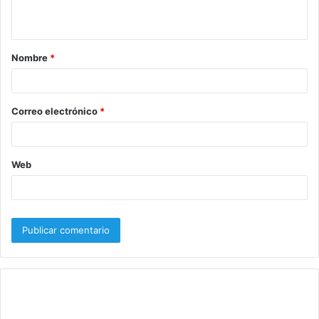
t
a
Nombre
*
r
i
o
Correo electrónico
*
*
Web