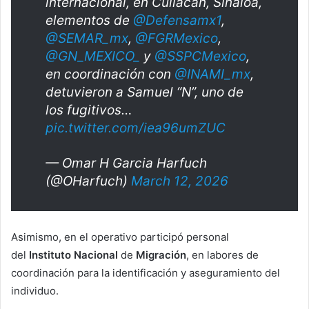
internacional, en Culiacán, Sinaloa,
elementos de
@Defensamx1
,
@SEMAR_mx
,
@FGRMexico
,
@GN_MEXICO_
y
@SSPCMexico
,
en coordinación con
@INAMI_mx
,
detuvieron a Samuel “N”, uno de
los fugitivos…
pic.twitter.com/iea96umZUC
— Omar H Garcia Harfuch
(@OHarfuch)
March 12, 2026
Asimismo, en el operativo participó personal
del
Instituto
Nacional
de
Migración
, en labores de
coordinación para la identificación y aseguramiento del
individuo.