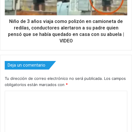
Niño de 3 años viaja como polizón en camioneta de
redilas, conductores alertaron a su padre quien
pensó que se había quedado en casa con su abuela |
VIDEO
Deja un comentario
Tu dirección de correo electrónico no será publicada.
Los campos
obligatorios están marcados con
*
C
o
m
e
n