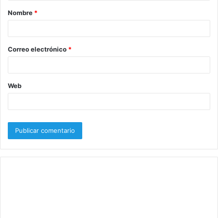
a
Nombre
*
r
i
o
Correo electrónico
*
*
Web