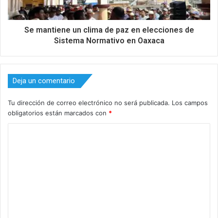
Se mantiene un clima de paz en elecciones de
Sistema Normativo en Oaxaca
Deja un comentario
Tu dirección de correo electrónico no será publicada.
Los campos
obligatorios están marcados con
*
C
o
m
e
n
t