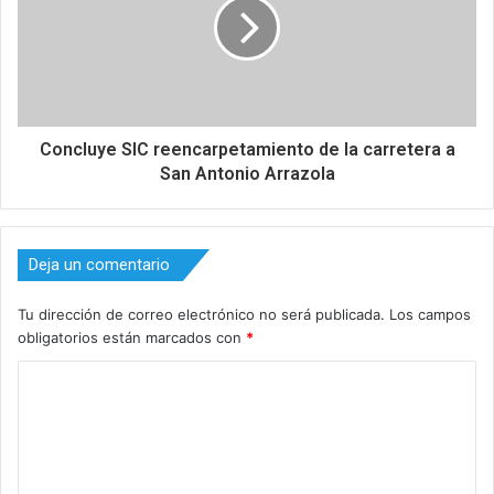
Concluye SIC reencarpetamiento de la carretera a
San Antonio Arrazola
Deja un comentario
Tu dirección de correo electrónico no será publicada.
Los campos
obligatorios están marcados con
*
C
o
m
e