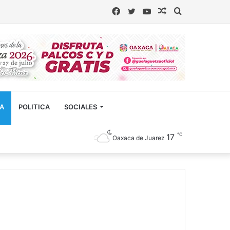
Facebook
Twitter
YouTube
Artículo
Buscar
aleatorio
CA
POLITICA
SOCIALES
℃
17
Oaxaca de Juarez