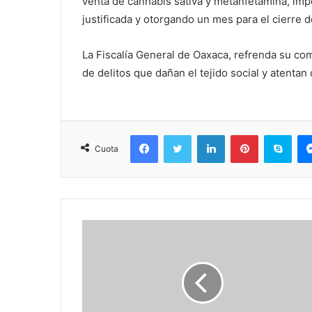
venta de cannabis sativa y metanfetamina, imp
justificada y otorgando un mes para el cierre d
La Fiscalía General de Oaxaca, refrenda su co
de delitos que dañan el tejido social y atentan
Facebook
Twitter
LinkedIn
Pinterest
Sky
Cuota