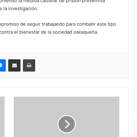
oniendo la medida cautelar de prisión preventiva
e la investigación.
mpromiso de seguir trabajando para combatir este tipo
 contra el bienestar de la sociedad oaxaqueña.
pe
Messenger
Compartir via correo electrónico
Impresión