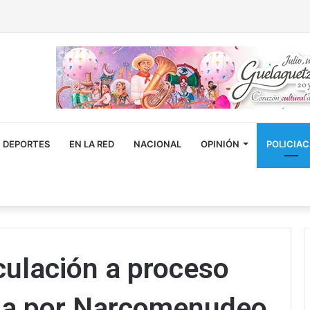
DEPORTES
EN LA RED
NACIONAL
OPINIÓN
POLICIA
culación a proceso
na por Narcomenudeo