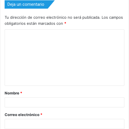
Deja un comentario
Tu dirección de correo electrónico no será publicada.
Los campos
obligatorios están marcados con
*
C
o
m
e
n
t
a
Nombre
*
r
i
o
Correo electrónico
*
*