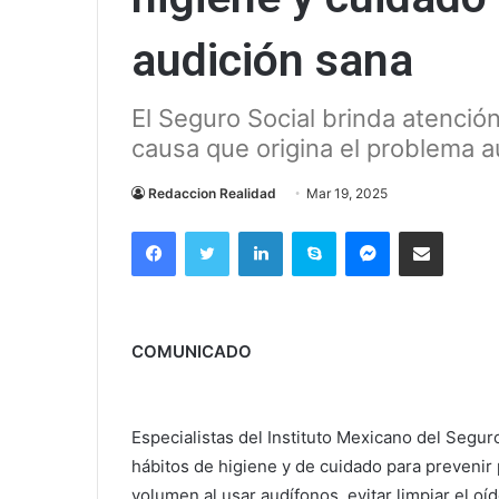
audición sana
El Seguro Social brinda atenció
causa que origina el problema a
Redaccion Realidad
Mar 19, 2025
Facebook
Twitter
LinkedIn
Skype
Messenger
Compartir via correo el
COMUNICADO
Especialistas del Instituto Mexicano del Segur
hábitos de higiene y de cuidado para prevenir
volumen al usar audífonos, evitar limpiar el oí