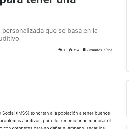
n personalizada que se basa en la
uditivo
0
324
2 minutos leídos
ectrónico
o Social (IMSS) exhortan a la población a tener buenos
 problemas auditivos, por ello, recomiendan moderar el
do con cotonetes para no dañar el tímpano, secar los