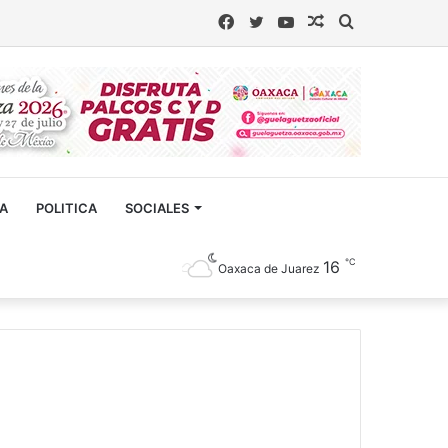
Facebook
Twitter
YouTube
Artículo
Buscar
aleatorio
CA
POLITICA
SOCIALES
℃
16
Oaxaca de Juarez