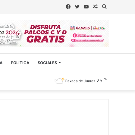
Facebook
Twitter
YouTube
Artículo
Buscar
aleatorio
CA
POLITICA
SOCIALES
℃
25
Oaxaca de Juarez