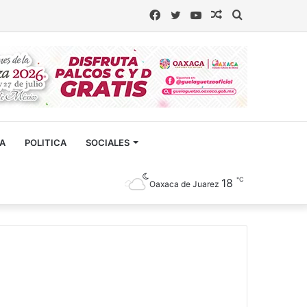
Facebook
Twitter
YouTube
Artículo
Buscar
aleatorio
CA
POLITICA
SOCIALES
℃
18
Oaxaca de Juarez