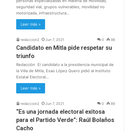
personas especializadas en materia de movilidad,
seguridad vial, grupos vulnerables, movilidad no
motorizada, infraestructura…
Leer más »
redaccion2
Jun 7, 2021
0
98
Candidato en Mitla pide respetar su
triunfo
Redacción El candidato a la presidencia municipal de
la Villa de Mitla, Esaú López Quero pidió al Instituto
Estatal Electoral…
Leer más »
redaccion2
Jun 7, 2021
0
89
“Es una jornada electoral exitosa
para el Partido Verde”: Raúl Bolaños
Cacho