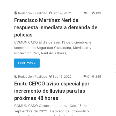
Redaccion Realidad
Dic 14, 2022
0
139
Francisco Martínez Neri da
respuesta inmediata a demanda de
policías
COMUNICADO El día de ayer 13 de diciembre, el
secretario de Seguridad Ciudadana, Movilidad y
Protección Civil, Raúl Ávila Ibarra,…
Leer más »
Redaccion Realidad
Sep 15, 2022
0
245
Emite CEPCO aviso especial por
incremento de lluvias para las
próximas 48 horas
COMUNICADO Oaxaca de Juárez, Oax. 15 de
septiembre de 2022. Derivado del pronóstico