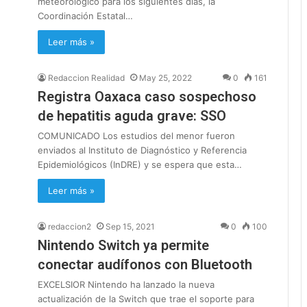
meteorológico para los siguientes días, la
Coordinación Estatal…
Leer más »
Redaccion Realidad
May 25, 2022
0
161
Registra Oaxaca caso sospechoso
de hepatitis aguda grave: SSO
COMUNICADO Los estudios del menor fueron
enviados al Instituto de Diagnóstico y Referencia
Epidemiológicos (InDRE) y se espera que esta…
Leer más »
redaccion2
Sep 15, 2021
0
100
Nintendo Switch ya permite
conectar audífonos con Bluetooth
EXCELSIOR Nintendo ha lanzado la nueva
actualización de la Switch que trae el soporte para